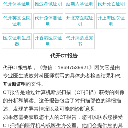
代开休学证明
推迟考试证明
延期入学证明
代开死亡证明
代开英文医院
代开免体测证
开北京医院证
开上海医院证
证明
明
明
明
医院证明生成
开香港医院证
代开病危通知
器
明
书
代开CT报告
，《微信：18697539921》因为它是由
代开CT报告单
专业医生或放射科医师撰写的具体患者检查结果和
代
的文件。
开诊断证明
CT报告是通过计算机断层扫描（CT扫描）获得的图像
的分析和解读。这份报告包含了对扫描部位的详细描
述、发现的异常情况以及可能的诊断意见。
如果您需要获取您个人的CT报告，您可以联系您接受
CT扫描的医疗机构或医生办公室。他们会提供您的具