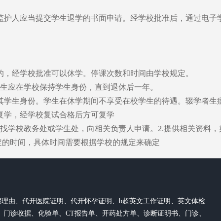
监护人应当提交学生退学的书面申请。经学校批准后，通过电子
的，经学校批准可以休学。停课次数和时间由学校规定。
学生应在学校保持学生身份，直到退休后一年。
其学生身份。学生在休学期间不享受在校学生的待遇。辍学者生
复学，经学校复试合格后方可复学
找学校教务处或学生处，向相关负责人申请。2.提供相关资料，
定的时间，具体时间需要根据学校的规定来确定
假理由、代开医院证明、代开怀孕证明、b超英文工作证明、英文体检
、门诊收据、化验单、CT报告单、开药处方单、诊断证明书、门诊、