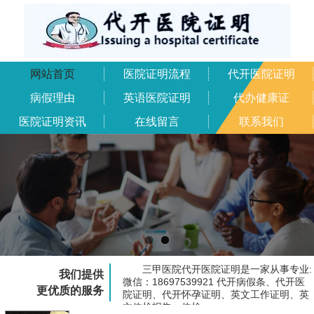
网站首页
医院证明流程
代开医院证明
病假理由
英语医院证明
代办健康证
医院证明资讯
在线留言
联系我们
三甲医院代开医院证明是一家从事专业:
我们提供
微信：18697539921 代开病假条、代开医
更优质的服务
院证明、代开怀孕证明、英文工作证明、英
文体检报告、体检...