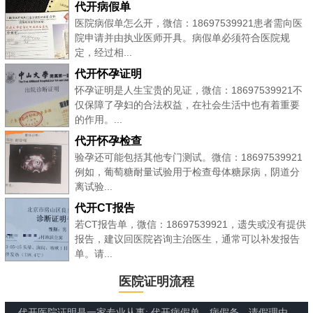
代开病假单
医院病假单怎么开，微信：18697539921患者需向医
院申请并由执业医师开具。病假单必须符合医院规
定，经过相...
代开怀孕证明
怀孕证明是人生宝贵的见证，微信：18697539921不
仅保障了孕妇的合法权益，在社会生活中也有着重要
的作用。...
代开怀孕检查
验孕还可能包括其他专门测试。微信：18697539921
例如，葡萄糖耐量试验用于检查母体糖尿病，阴道分
离试验...
代开CT报告
若CT报告单，微信：18697539921，遗失或没有提供
报告，建议回医院咨询主治医生，通常可以补发报告
单。请...
医院证明流程
代开医院证明是一家专业从事: 代开病假单、病假条、请假理由、