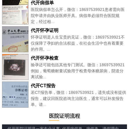
代开病假单
医院病假单怎么开，微信：18697539921患者需向医
院申请并由执业医师开具。病假单必须符合医院规
定，经过相...
代开怀孕证明
怀孕证明是人生宝贵的见证，微信：18697539921不
仅保障了孕妇的合法权益，在社会生活中也有着重要
的作用。...
代开怀孕检查
验孕还可能包括其他专门测试。微信：18697539921
例如，葡萄糖耐量试验用于检查母体糖尿病，阴道分
离试验...
代开CT报告
若CT报告单，微信：18697539921，遗失或没有提供
报告，建议回医院咨询主治医生，通常可以补发报告
单。请...
医院证明流程
代开医院证明是一家专业从事: 代开病假单、病假条、请假理由、