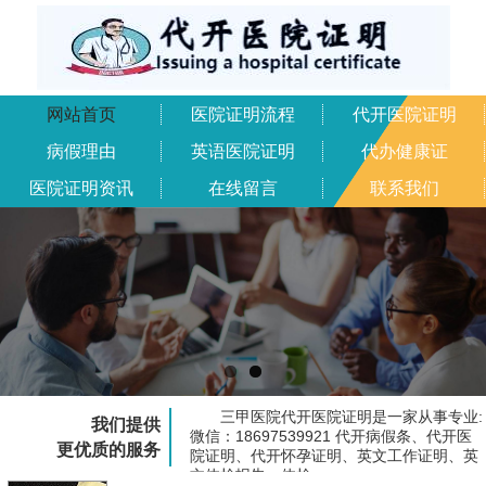
网站首页
医院证明流程
代开医院证明
病假理由
英语医院证明
代办健康证
医院证明资讯
在线留言
联系我们
三甲医院代开医院证明是一家从事专业:
我们提供
微信：18697539921 代开病假条、代开医
更优质的服务
院证明、代开怀孕证明、英文工作证明、英
文体检报告、体检...