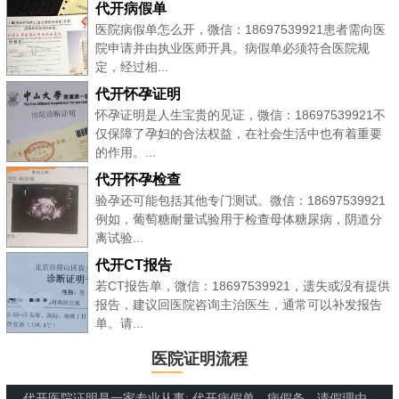
代开病假单
医院病假单怎么开，微信：18697539921患者需向医
院申请并由执业医师开具。病假单必须符合医院规
定，经过相...
代开怀孕证明
怀孕证明是人生宝贵的见证，微信：18697539921不
仅保障了孕妇的合法权益，在社会生活中也有着重要
的作用。...
代开怀孕检查
验孕还可能包括其他专门测试。微信：18697539921
例如，葡萄糖耐量试验用于检查母体糖尿病，阴道分
离试验...
代开CT报告
若CT报告单，微信：18697539921，遗失或没有提供
报告，建议回医院咨询主治医生，通常可以补发报告
单。请...
医院证明流程
代开医院证明是一家专业从事: 代开病假单、病假条、请假理由、