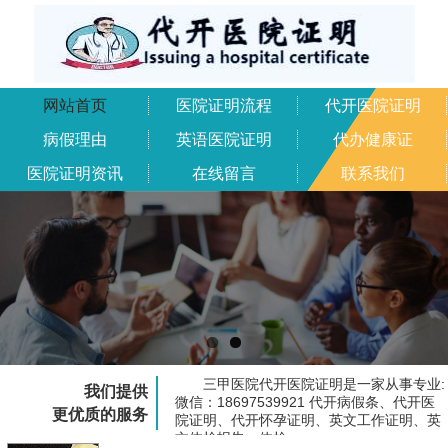
网站首页
医院证明流程
代开医院证明
病假理由
英语医院证明
代办健康证
医院证明资讯
在线留言
联系我们
三甲医院代开医院证明是一家从事专业:
我们提供
微信：18697539921 代开病假条、代开医
更优质的服务
院证明、代开怀孕证明、英文工作证明、英
文体检报告、体检...