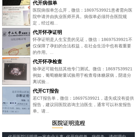
代开病假单
医院病假单怎么开，微信：18697539921患者需向医
院申请并由执业医师开具。病假单必须符合医院规
定，经过相...
代开怀孕证明
怀孕证明是人生宝贵的见证，微信：18697539921不
仅保障了孕妇的合法权益，在社会生活中也有着重要
的作用。...
代开怀孕检查
验孕还可能包括其他专门测试。微信：18697539921
例如，葡萄糖耐量试验用于检查母体糖尿病，阴道分
离试验...
代开CT报告
若CT报告单，微信：18697539921，遗失或没有提供
报告，建议回医院咨询主治医生，通常可以补发报告
单。请...
医院证明流程
代开医院证明是一家专业从事: 代开病假单、病假条、请假理由、