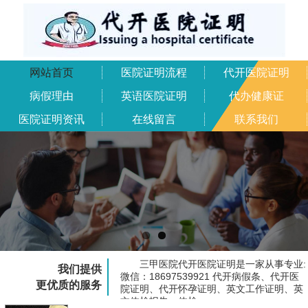
网站首页
医院证明流程
代开医院证明
病假理由
英语医院证明
代办健康证
医院证明资讯
在线留言
联系我们
三甲医院代开医院证明是一家从事专业:
我们提供
微信：18697539921 代开病假条、代开医
更优质的服务
院证明、代开怀孕证明、英文工作证明、英
文体检报告、体检...